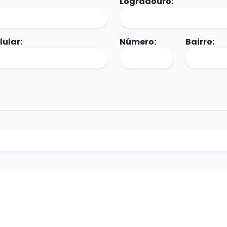
Logradouro:
lular:
Número:
Bairro: